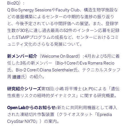
Bio2Q）:
Q Bio Synergy SessionsやFaculty Club、構造生物学施設な
どの基盤構築によるセンターの中期的な進捗の振り返り
と、今後予定されている中間評価への展望。また、登録学
生数が30名に達し過去最高の52件のインターン応募を記録
したSTaMPプログラムの成長など、センターにおけるコミ
ュニティ文化のさらなる発展について。
新メンバー紹介
（Welcome On Board!）: 4月および5月に着
任した3名の新メンバー（Bio-1 CoreのEva Romera Recio
氏、Bio-2 CoreのDiana Solenthaler氏、テクニカルスタッフ
周 姗姗氏）の紹介。
研究紹介シリーズ
第13回: 小嶋 将平博士 (Jr. PI)による「遺伝
性疾患リスクの経時的ダイナミクス」に関する研究概要。
Open Labからのお知らせ:
新たに共同利用機器として導入
された凍結切片作製装置（クライオスタット「Epredia
CryoStar NX70」）の案内。