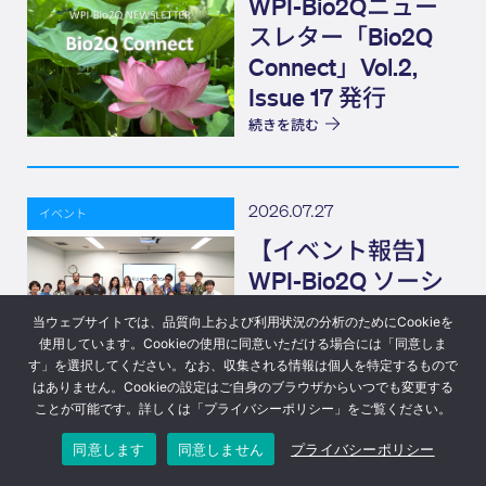
WPI-Bio2Qニュー
スレター「Bio2Q
Connect」Vol.2,
Issue 17 発行
続きを読む
2026.07.27
イベント
【イベント報告】
WPI-Bio2Q ソーシ
ャルイベント
当ウェブサイトでは、品質向上および利用状況の分析のためにCookieを
(Bio2Q CONNECT)
使用しています。Cookieの使用に同意いただける場合には「同意しま
Elevator Pitch
す」を選択してください。なお、収集される情報は個人を特定するもので
続きを読む
はありません。Cookieの設定はご自身のブラウザからいつでも変更する
ことが可能です。詳しくは「プライバシーポリシー」をご覧ください。
© 2023 Bio2Q
プライバシーポリシー
Design: Eizner Design
同意します
同意しません
プライバシーポリシー