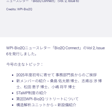
ニュースレター 「Bio2Q Connect」 (Vol. 2, Issue 6)
Credits: WPI-Bio2Q
WPI-Bio2Qニュースレター「Bio2Q Connect」のVol 2, Issue
6を発行しました。
今号の主なトピック：
2025年度初号に寄せて 事務部門長からのご挨拶
新メンバーの紹介 – 桑島 佑太朗 博士、志甫谷 渉 博
士、松田 恵子 博士、小嶋 将平 博士
STaMP制度の紹介
第2回WPI-Bio2Q リトリートについて
構造解析ユニットから – 新設備紹介