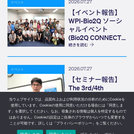
2026.07.27
イベント
【イベント報告】
WPI-Bio2Q ソーシ
ャルイベント
(Bio2Q CONNECT)
Elevator Pitch
続きを読む
2026.07.27
イベント
【セミナー報告】
The 3rd/4th
Structural Biology
当ウェブサイトでは、品質向上および利用状況の分析のためにCookieを
Colloquium
使用しています。Cookieの使用に同意いただける場合には「同意しま
す」を選択してください。なお、収集される情報は個人を特定するもので
続きを読む
はありません。Cookieの設定はご自身のブラウザからいつでも変更する
ことが可能です。詳しくは「プライバシーポリシー」をご覧ください。
© 2023 Bio2Q
プライバシーポリシー
Design: Eizner Design