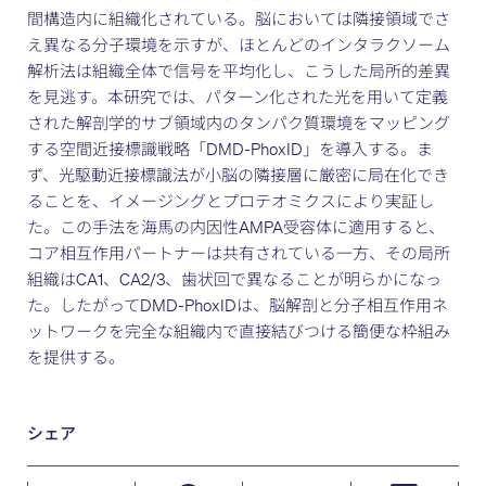
間構造内に組織化されている。脳においては隣接領域でさ
え異なる分子環境を示すが、ほとんどのインタラクソーム
解析法は組織全体で信号を平均化し、こうした局所的差異
を見逃す。本研究では、パターン化された光を用いて定義
された解剖学的サブ領域内のタンパク質環境をマッピング
する空間近接標識戦略「DMD-PhoxID」を導入する。ま
ず、光駆動近接標識法が小脳の隣接層に厳密に局在化でき
ることを、イメージングとプロテオミクスにより実証し
た。この手法を海馬の内因性AMPA受容体に適用すると、
コア相互作用パートナーは共有されている一方、その局所
組織はCA1、CA2/3、歯状回で異なることが明らかになっ
た。したがってDMD-PhoxIDは、脳解剖と分子相互作用ネ
ットワークを完全な組織内で直接結びつける簡便な枠組み
を提供する。
シェア