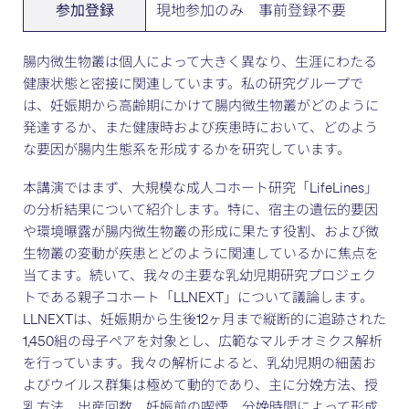
現地参加のみ 事前登録不要
参加登録
腸内微生物叢は個人によって大きく異なり、生涯にわたる
健康状態と密接に関連しています。私の研究グループで
は、妊娠期から高齢期にかけて腸内微生物叢がどのように
発達するか、また健康時および疾患時において、どのよう
な要因が腸内生態系を形成するかを研究しています。
本講演ではまず、大規模な成人コホート研究「LifeLines」
の分析結果について紹介します。特に、宿主の遺伝的要因
や環境曝露が腸内微生物叢の形成に果たす役割、および微
生物叢の変動が疾患とどのように関連しているかに焦点を
当てます。続いて、我々の主要な乳幼児期研究プロジェク
トである親子コホート「LLNEXT」について議論します。
LLNEXTは、妊娠期から生後12ヶ月まで縦断的に追跡された
1,450組の母子ペアを対象とし、広範なマルチオミクス解析
を行っています。我々の解析によると、乳幼児期の細菌お
よびウイルス群集は極めて動的であり、主に分娩方法、授
乳方法、出産回数、妊娠前の喫煙、分娩時間によって形成