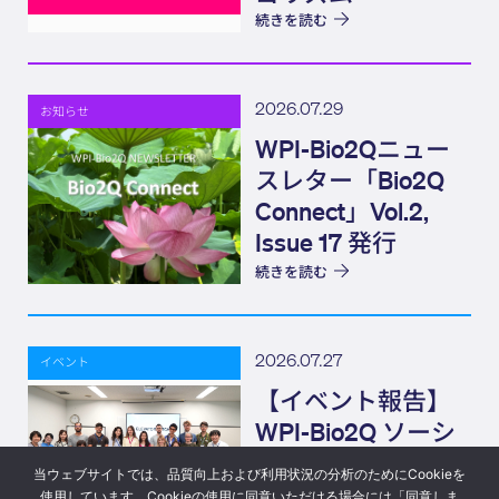
続きを読む
2026.07.29
お知らせ
WPI-Bio2Qニュー
スレター「Bio2Q
Connect」Vol.2,
Issue 17 発行
続きを読む
2026.07.27
イベント
【イベント報告】
WPI-Bio2Q ソーシ
ャルイベント
当ウェブサイトでは、品質向上および利用状況の分析のためにCookieを
(Bio2Q CONNECT)
使用しています。Cookieの使用に同意いただける場合には「同意しま