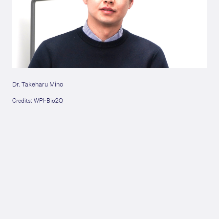
集
Dr. Takeharu Mino
Cred
Credits: WPI-Bio2Q