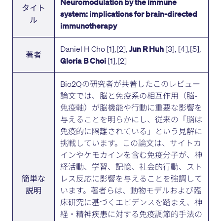
Neuromodulation by the immune
タイト
system: implications for brain-directed
ル
immunotherapy
Daniel H Cho [1],[2],
[3], [4],[5],
Jun R Huh
著者
[1],[2]
Gloria B Choi
Bio2Qの研究者が共著したこのレビュー
論文では、脳と免疫系の相互作用（脳-
免疫軸）が脳機能や行動に重要な影響を
与えることを明らかにし、従来の「脳は
免疫的に隔離されている」という見解に
挑戦しています。この論文は、サイトカ
インやケモカインを含む免疫分子が、神
経活動、学習、記憶、社会的行動、スト
レス反応に影響を与えることを強調して
簡単な
います。著者らは、動物モデルおよび臨
説明
床研究に基づくエビデンスを踏まえ、神
経・精神疾患に対する免疫調節的手法の