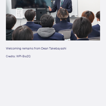
Welcoming remarks from Dean Takebayashi
Wel
Yuza
Credits: WPI-Bio2Q
Cred