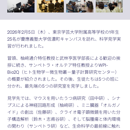
2026年2月5日（木）、東京学芸大学附属高等学校の1年生
25名が慶應義塾大学信濃町キャンパスを訪れ、科学見学実
習が行われました。
冒頭、柚﨑通介特任教授と武林亨医学部長による歓迎の挨
拶に続き、サンペトラ・オルテア特任教授よりWPI-
Bio2Q（ヒト生物学－微生物叢－量子計算研究センター）
の概要が紹介されました。その後、生徒たちは5つの班に
分かれ、最先端の5つの研究室を見学しました。
見学先では、マウスを用いたうつ病研究（田中研）、シナ
プスによる神経回路形成（柚﨑研）、ミニ臓器「オルガノ
イド」の創出（佐藤研）、クライオ電子顕微鏡を用いた分
子構造解析（鈴木・志甫谷研）、そして脳腫瘍と体内環境
の関わり（サンペトラ研）など、生命科学の最前線に触れ