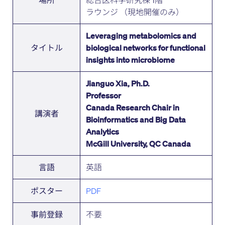
場所
ラウンジ （現地開催のみ）
Leveraging metabolomics and
タイトル
biological networks for functional
insights into microbiome
Jianguo Xia, Ph.D.
Professor
Canada Research Chair in
講演者
Bioinformatics
and Big Data
Analytics
McGill University, QC Canada
英語
言語
PDF
ポスター
不要
事前登録