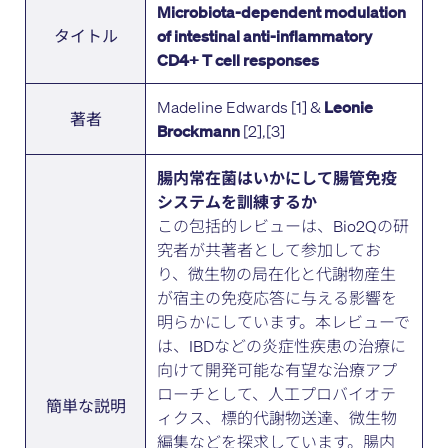
Microbiota-dependent modulation
タイトル
of intestinal anti-inflammatory
CD4+ T cell responses
Madeline Edwards [1] &
Leonie
著者
[2],[3]
Brockmann
腸内常在菌はいかにして腸管免疫
システムを訓練するか
この包括的レビューは、Bio2Qの研
究者が共著者として参加してお
り、微生物の局在化と代謝物産生
が宿主の免疫応答に与える影響を
明らかにしています。本レビューで
は、IBDなどの炎症性疾患の治療に
向けて開発可能な有望な治療アプ
ローチとして、人工プロバイオテ
簡単な説明
ィクス、標的代謝物送達、微生物
編集などを探求しています。腸内