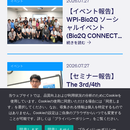
2026.07.27
イベント
【イベント報告】
WPI-Bio2Q ソーシ
ャルイベント
(Bio2Q CONNECT)
Elevator Pitch
続きを読む
2026.07.27
イベント
【セミナー報告】
The 3rd/4th
Structural Biology
当ウェブサイトでは、品質向上および利用状況の分析のためにCookieを
Colloquium
使用しています。Cookieの使用に同意いただける場合には「同意しま
す」を選択してください。なお、収集される情報は個人を特定するもので
続きを読む
はありません。Cookieの設定はご自身のブラウザからいつでも変更する
ことが可能です。詳しくは「プライバシーポリシー」をご覧ください。
© 2023 Bio2Q
プライバシーポリシー
Design: Eizner Design
同意します
同意しません
プライバシーポリシー