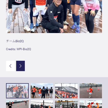
チームBio2Q
チー
Credits: WPI-Bio2Q
Cred