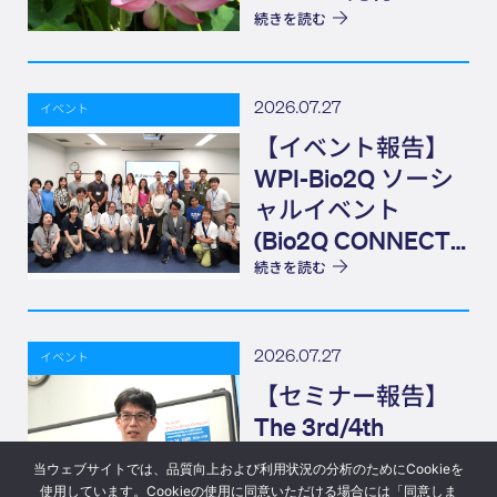
続きを読む
2026.07.27
イベント
【イベント報告】
WPI-Bio2Q ソーシ
ャルイベント
(Bio2Q CONNECT)
Elevator Pitch
続きを読む
2026.07.27
イベント
【セミナー報告】
The 3rd/4th
Structural Biology
当ウェブサイトでは、品質向上および利用状況の分析のためにCookieを
Colloquium
使用しています。Cookieの使用に同意いただける場合には「同意しま