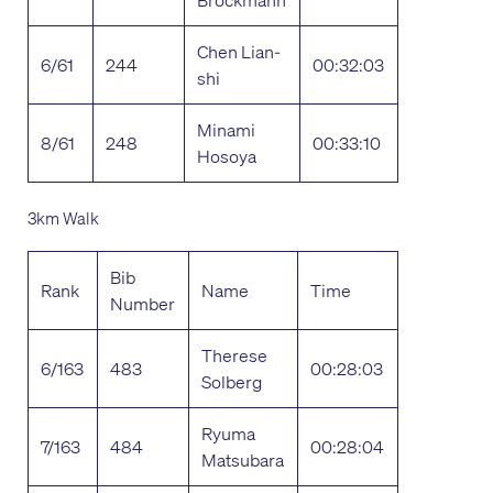
Chen Lian-
6/61
244
00:32:03
shi
Minami
8/61
248
00:33:10
Hosoya
3km Walk
Bib
Rank
Name
Time
Number
Therese
6/163
483
00:28:03
Solberg
Ryuma
7/163
484
00:28:04
Matsubara