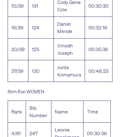
Cody Gene
10/39
131
00:30:30
Cole
Daniel
16/39
124
00:32:16
Mende
Vinodh
20/39
125
00:35:36
Joseph
Junta
37/39
130
00:48:25
Komamura
6km Run WOMEN
Bib
Rank
Name
Time
Number
Leonie
4/61
247
00:30:36
Brockmann