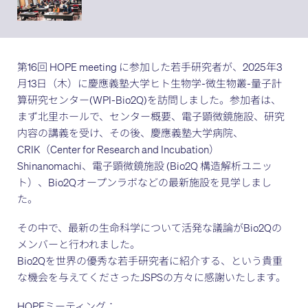
第16回 HOPE meeting に参加した若手研究者が、2025年3
月13日（木）に慶應義塾大学ヒト生物学-微生物叢-量子計
算研究センター(WPI-Bio2Q)を訪問しました。参加者は、
まず北里ホールで、センター概要、電子顕微鏡施設、研究
内容の講義を受け、その後、慶應義塾大学病院、
CRIK（Center for Research and Incubation）
Shinanomachi、電子顕微鏡施設 (Bio2Q 構造解析ユニッ
ト）、Bio2Qオープンラボなどの最新施設を見学しまし
た。
その中で、最新の生命科学について活発な議論がBio2Qの
メンバーと行われました。
Bio2Qを世界の優秀な若手研究者に紹介する、という貴重
な機会を与えてくださったJSPSの方々に感謝いたします。
HOPEミーティング：