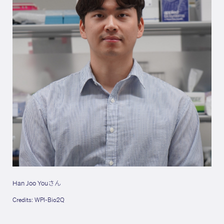
Han Joo Youさん
Credits: WPI-Bio2Q