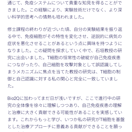
通じて、免疫システムについて貴重な知見を得ることがで
きました。この経験により、実験技術だけでなく、より深
い科学的思考への情熱も培われました。
修士課程の終わりが近づいた頃、自分の実験結果を振り返
る中で、免疫細胞がその特性を変化させ、逆説的に病気の
症状を悪化させることがあるという点に興味を持つように
なりました。この疑問を探求していく中で、石垣教授の研
究に出会いました。T細胞の恒常性の破綻が自己免疫疾患
につながったり、自己細胞を攻撃対象として誤認識してし
まうメカニズムに焦点を当てた教授の研究は、T細胞の制
御と自己認識に対する私の関心と完全に一致していまし
た。
Bio2Qに加わってまだ日が浅いですが、ここで進行中の研
究の全体像を徐々に理解しつつあり、自己免疫疾患の理解
と治療に大きく貢献できる可能性があることを実感してい
ます。これからもっと学び、いつか私の研究がT細胞を基盤
とした治療アプローチに意義ある貢献ができることを願っ