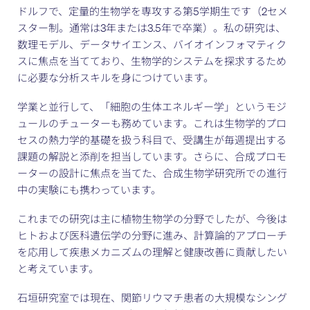
ドルフで、定量的生物学を専攻する第5学期生です（2セメ
スター制。通常は3年または3.5年で卒業）。私の研究は、
数理モデル、データサイエンス、バイオインフォマティク
スに焦点を当てており、生物学的システムを探求するため
に必要な分析スキルを身につけています。
学業と並行して、「細胞の生体エネルギー学」というモジ
ュールのチューターも務めています。これは生物学的プロ
セスの熱力学的基礎を扱う科目で、受講生が毎週提出する
課題の解説と添削を担当しています。さらに、合成プロモ
ーターの設計に焦点を当てた、合成生物学研究所での進行
中の実験にも携わっています。
これまでの研究は主に植物生物学の分野でしたが、今後は
ヒトおよび医科遺伝学の分野に進み、計算論的アプローチ
を応用して疾患メカニズムの理解と健康改善に貢献したい
と考えています。
石垣研究室では現在、関節リウマチ患者の大規模なシング