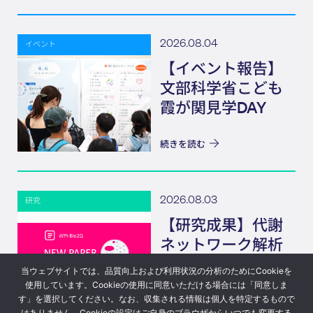
2026.08.04
イベント
【イベント報告】
文部科学省こども
霞が関見学DAY
続きを読む
2026.08.03
研究
【研究成果】代謝
ネットワーク解析
のための量子アル
当ウェブサイトでは、品質向上および利用状況の分析のためにCookieを
ゴリズム
使用しています。Cookieの使用に同意いただける場合には「同意しま
す」を選択してください。なお、収集される情報は個人を特定するもので
続きを読む
はありません。Cookieの設定はご自身のブラウザからいつでも変更する