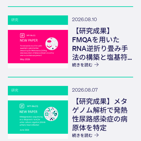
2026.08.10
研究
【研究成果】
FMQAを用いた
RNA逆折り畳み手
法の構築と塩基符
号化法の影響解明
続きを読む
2026.08.07
研究
【研究成果】メタ
ゲノム解析で発熱
性尿路感染症の病
原体を特定
続きを読む