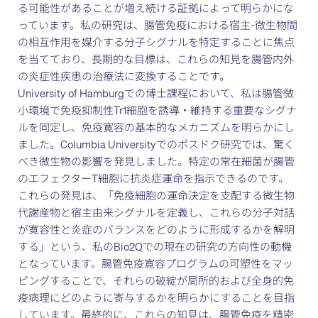
る可能性があることが増え続ける証拠によって明らかにな
っています。私の研究は、腸管免疫における宿主-微生物間
の相互作用を媒介する分子シグナルを特定することに焦点
を当てており、長期的な目標は、これらの知見を腸管内外
の炎症性疾患の治療法に変換することです。
University of Hamburgでの博士課程において、私は腸管微
小環境で免疫抑制性Tr1細胞を誘導・維持する重要なシグナ
ルを同定し、免疫寛容の基本的なメカニズムを明らかにし
ました。Columbia Universityでのポスドク研究では、驚く
べき微生物の影響を発見しました。特定の常在細菌が腸管
のエフェクターT細胞に抗炎症運命を指示できるのです。
これらの発見は、「免疫細胞の運命決定を支配する微生物
代謝産物と宿主由来シグナルを定義し、これらの分子対話
が寛容性と炎症のバランスをどのように形成するかを解明
する」という、私のBio2Qでの現在の研究の方向性の動機
となっています。腸管免疫寛容プログラムの可塑性をマッ
ピングすることで、それらの破綻が局所的および全身的免
疫病理にどのように寄与するかを明らかにすることを目指
しています。最終的に、これらの知見は、腸管免疫を精密