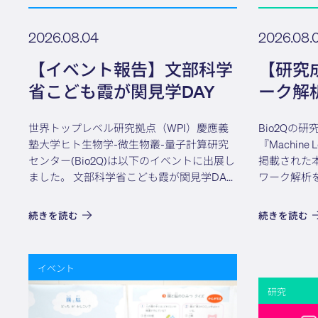
2026.08.04
2026.08.
【イベント報告】文部科学
【研究
省こども霞が関見学DAY
ーク解
ゴリズ
世界トップレベル研究拠点（WPI）慶應義
Bio2Qの
塾大学ヒト生物学-微生物叢-量子計算研究
『Machine Le
センター(Bio2Q)は以下のイベントに出展し
掲載された
ました。 文部科学省こども霞が関見学DAY
ワーク解析
7月29日（水）10:00～16：00、7月30日
リズムを実
（木）10：00～16：00 文部科学省東京都...
フラックス
続きを読む
続きを読む
点法（QIPM）
イベント
研究