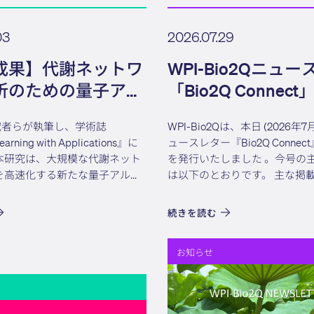
03
2026.07.29
成果】代謝ネットワ
WPI-Bio2Qニュ
析のための量子アル
「Bio2Q Connect」V
ム
Issue 17 発行
研究者らが執筆し、学術誌
WPI-Bio2Qは、本日 (2026年
arning with Applications』に
ュースレター『Bio2Q Conne
本研究は、大規模な代謝ネット
を発行いたしました 。今号の
を高速化する新たな量子アルゴ
は以下のとおりです。 主な掲載内容： 第3
証したものです。研究者らは、
回 LEAD50 Lectureship: 
バランス解析（FBA）に量子内
イバーシティ・マネジ...
続きを読む
...
お知らせ