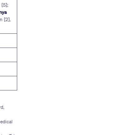
 [5];
nya
 [2],
rd,
Medical