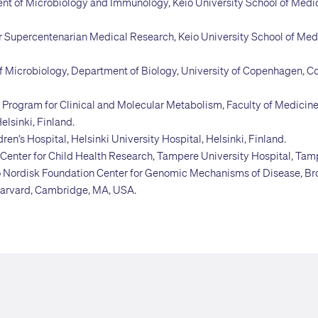
nt of Microbiology and Immunology, Keio University School of Medic
or Supercentenarian Medical Research, Keio University School of Medi
of Microbiology, Department of Biology, University of Copenhagen, 
 Program for Clinical and Molecular Metabolism, Faculty of Medicine
Helsinki, Finland.
ren’s Hospital, Helsinki University Hospital, Helsinki, Finland.
Center for Child Health Research, Tampere University Hospital, Tamp
 Nordisk Foundation Center for Genomic Mechanisms of Disease, Bro
Harvard, Cambridge, MA, USA.