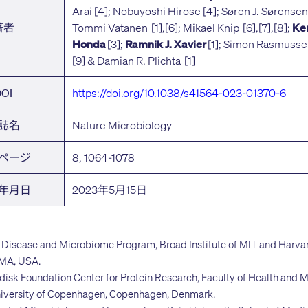
Arai [4]; Nobuyoshi Hirose [4]; Søren J. Sørensen
Tommi Vatanen [1],[6]; Mikael Knip [6],[7],[8];
著者
Ke
[3];
[1]; Simon Rasmussen
Honda
Ramnik J. Xavier
[9] & Damian R. Plichta [1]
https://doi.org/10.1038/s41564-023-01370-6
OI
Nature Microbiology
誌名
8, 1064-1078
ページ
2023年5月15日
年月日
us Disease and Microbiome Program, Broad Institute of MIT and Harva
MA, USA.
disk Foundation Center for Protein Research, Faculty of Health and 
niversity of Copenhagen, Copenhagen, Denmark.