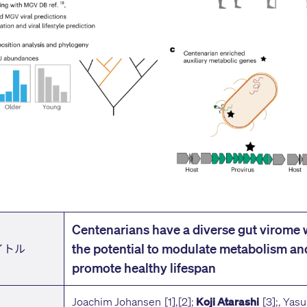
Centenarians have a diverse gut virome 
the potential to modulate metabolism an
イトル
promote healthy lifespan
Joachim Johansen [1],[2];
[3];, Yas
Koji Atarashi