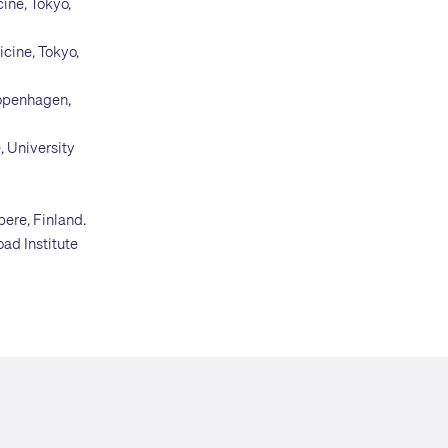
ine, Tokyo,
cine, Tokyo,
Copenhagen,
, University
ere, Finland.
ad Institute