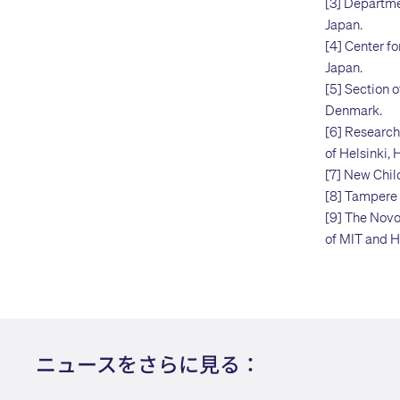
[3] Departme
Japan.
[4] Center f
Japan.
[5] Section 
Denmark.
[6] Research
of Helsinki, 
[7] New Child
[8] Tampere 
[9] The Novo
of MIT and 
ニュースをさらに見る：