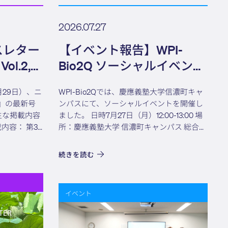
2026.07.27
ースレター
【イベント報告】WPI-
ol.2,
Bio2Q ソーシャルイベント
(Bio2Q CONNECT)
7月29日）、ニ
WPI-Bio2Qでは、慶應義塾大学信濃町キャ
Elevator Pitch
ct』の最新号
ンパスにて、ソーシャルイベントを開催し
主な掲載内容
ました。 日時7月27日（月）12:00-13:00 場
所：慶應義塾大学 信濃町キャンパス 総合医
内永ゆか子氏、ダ
科学研究棟 ２F 会議室 Bio2Qの若いメンバ
ーとその知り合いたちが、研究内容を紹...
続きを読む
イベント