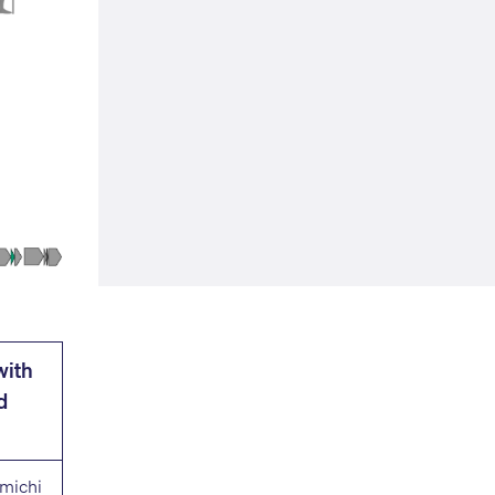
with
d
umichi