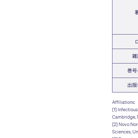
D
雑
巻号
出版
Affiliations:
[1] Infectio
Cambridge, 
[2] Novo Nor
Sciences, U